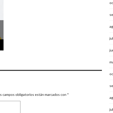
o
s
a
ju
ju
m
o
s
s campos obligatorios están marcados con
*
a
ju