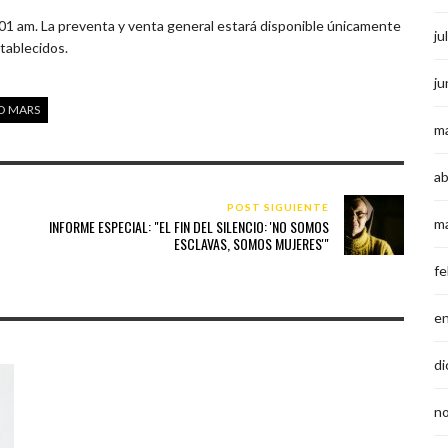
1.01 am. La preventa y venta general estará disponible únicamente
ju
tablecidos.
ju
O MARS
m
ab
POST SIGUIENTE
m
INFORME ESPECIAL: "EL FIN DEL SILENCIO: 'NO SOMOS
ESCLAVAS, SOMOS MUJERES'"
fe
e
di
n