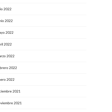
lio 2022
nio 2022
ayo 2022
ril 2022
arzo 2022
brero 2022
nero 2022
ciembre 2021
oviembre 2021