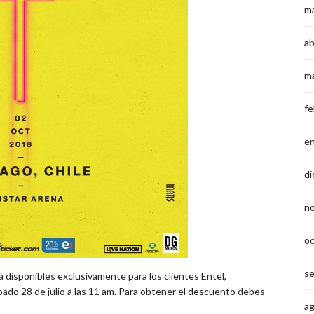
m
ab
m
fe
e
di
n
o
s
 disponibles exclusivamente para los clientes Entel,
ábado 28 de julio a las 11 am. Para obtener el descuento debes
a