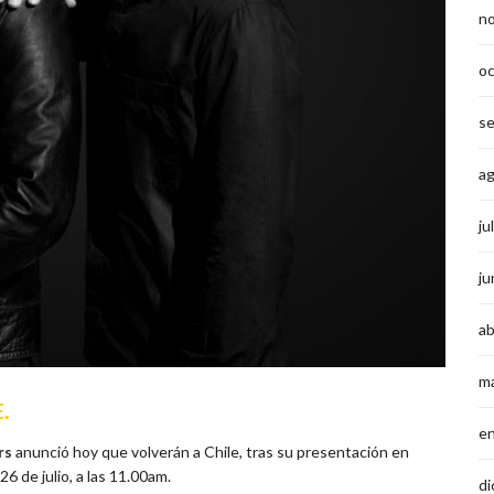
n
o
s
a
ju
ju
ab
m
E.
e
rs
anunció hoy que volverán a Chile, tras su presentación en
6 de julio, a las 11.00am.
di