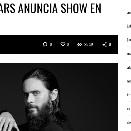
MARS ANUNCIA SHOW EN
a
ju
ju
0
0
25.3K
0
m
ab
m
fe
e
di