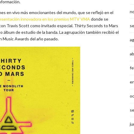
nformación.
n
nes en vivo más emocionantes del mundo, que se reflejó en el
esentación innovadora en los premios MTV VMA
donde se
s
con Travis Scott como invitado especial. Thirty Seconds to Mars
to álbum de estudio de la banda. La agrupación también recibió el
an Music Awards del año pasado.
a
ab
fe
e
o
s
ju