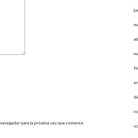
ju
m
ab
m
fe
e
di
n
 navegador para la próxima vez que comente.
o