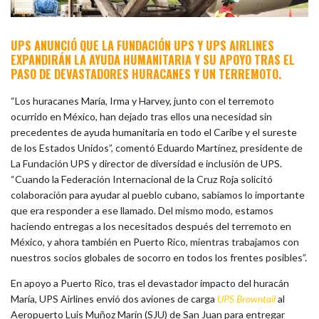
UPS ANUNCIÓ QUE LA FUNDACIÓN UPS Y UPS AIRLINES
EXPANDIRÁN LA AYUDA HUMANITARIA Y SU APOYO TRAS EL
PASO DE DEVASTADORES HURACANES Y UN TERREMOTO.
“Los huracanes María, Irma y Harvey, junto con el terremoto
ocurrido en México, han dejado tras ellos una necesidad sin
precedentes de ayuda humanitaria en todo el Caribe y el sureste
de los Estados Unidos”, comentó Eduardo Martínez, presidente de
La Fundación UPS y director de diversidad e inclusión de UPS.
“Cuando la Federación Internacional de la Cruz Roja solicitó
colaboración para ayudar al pueblo cubano, sabíamos lo importante
que era responder a ese llamado. Del mismo modo, estamos
haciendo entregas a los necesitados después del terremoto en
México, y ahora también en Puerto Rico, mientras trabajamos con
nuestros socios globales de socorro en todos los frentes posibles”.
En apoyo a Puerto Rico, tras el devastador impacto del huracán
María, UPS Airlines envió dos aviones de carga
UPS Browntail
al
Aeropuerto Luis Muñoz Marín (SJU) de San Juan para entregar