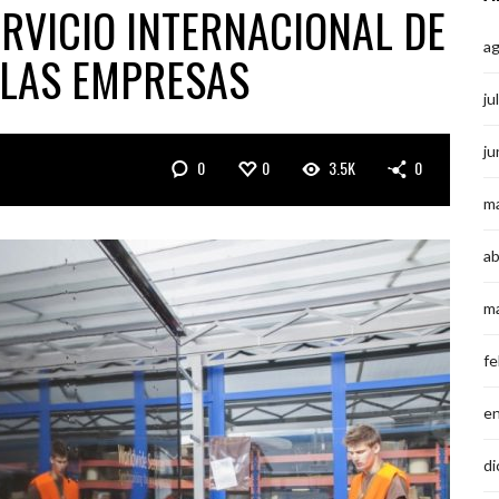
ERVICIO INTERNACIONAL DE
a
 LAS EMPRESAS
ju
ju
0
0
3.5K
0
m
ab
m
fe
e
di