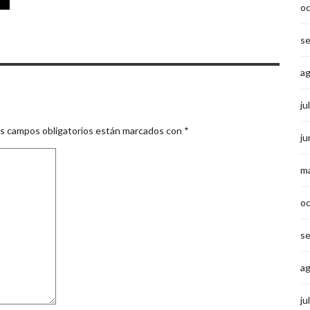
o
s
a
ju
s campos obligatorios están marcados con
*
ju
m
o
s
a
ju