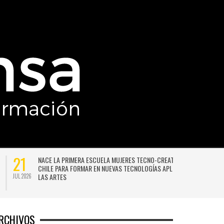
21
NACE LA PRIMERA ESCUELA MUJERES TECNO-CREATIVAS DE
CHILE PARA FORMAR EN NUEVAS TECNOLOGÍAS APLICADAS A
LAS ARTES
JUL 2026
JU
RCHIVOS