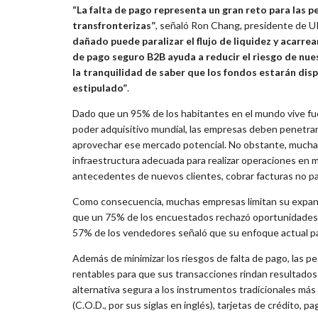
“La falta de pago representa un gran reto para las
transfronterizas”
, señaló Ron Chang, presidente de U
dañado puede paralizar el flujo de liquidez y acarre
de pago seguro B2B ayuda a reducir el riesgo de nu
la tranquilidad de saber que los fondos estarán dis
estipulado”
.
Dado que un 95% de los habitantes en el mundo vive fue
poder adquisitivo mundial, las empresas deben penetrar 
aprovechar ese mercado potencial. No obstante, much
infraestructura adecuada para realizar operaciones en m
antecedentes de nuevos clientes, cobrar facturas no pa
Como consecuencia, muchas empresas limitan su expans
que un 75% de los encuestados rechazó oportunidades d
57% de los vendedores señaló que su enfoque actual par
Además de minimizar los riesgos de falta de pago, las
rentables para que sus transacciones rindan resultados r
alternativa segura a los instrumentos tradicionales má
(C.O.D., por sus siglas en inglés), tarjetas de crédito, 