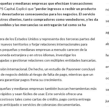
 pequeñas y medianas empresas que efectúan transacciones
PS Capital. Explicó que
“perder ingresos o recibir un producto
n
ar devastadoras consecuencias para los negocios. El servicio
estros clientes, tanto compradores como vendedores, y les da
s
ponibles y las mercancías se entregarán tal como se ha
a
ra de los Estados Unidos y representa dos terceras partes del
ab
nuevos territorios y forjar relaciones internacionales para
as pequeñas y medianas empresas a menudo carecen de la
oneda extranjera y en otros idiomas, investigar los
fe
gadas y gestionar relaciones con múltiples entidades bancarias.
e
ión internacional. De hecho, un estudio de Payoneer concluyó
e negocio debido al riesgo de falta de pago, mientras que un
o
a garantizar pagos frena su crecimiento.
 pequeñas y medianas empresas también buscan herramientas más
s
ápidos y sean fáciles de usar. Este servicio ofrece una
s costosos tales como cartas de crédito, pago contra entrega
ju
pago anticipado o servicios de cobranzas documentarias.