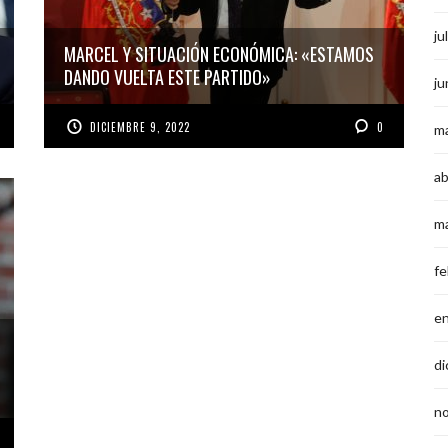
ju
MARCEL Y SITUACIÓN ECONÓMICA: «ESTAMOS
DANDO VUELTA ESTE PARTIDO»
ju
DICIEMBRE 9, 2022
0
m
ab
m
fe
e
di
n