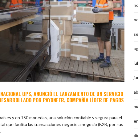
n
o
s
a
ju
ju
ab
NACIONAL UPS, ANUNCIÓ EL LANZAMIENTO DE UN SERVICIO
DESARROLLADO POR PAYONEER, COMPAÑÍA LÍDER DE PAGOS
m
 países y en 150 monedas, una solución confiable y segura para el
e
al que facilita las transacciones negocio a negocio (B2B, por sus
.
di