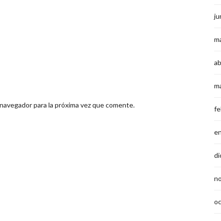
ju
m
ab
m
 navegador para la próxima vez que comente.
fe
e
di
n
o