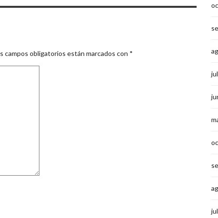
o
s
a
s campos obligatorios están marcados con
*
ju
ju
m
o
s
a
ju