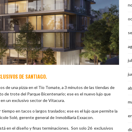
n
o
s
a
ju
ju
CLUSIVOS DE SANTIAGO.
os de una pizza en el Tío Tomate, a 3 minutos de las tiendas de
ab
to de trote del Parque Bicentenario; ese es el nuevo lujo que
en un exclusivo sector de Vitacura.
m
 tiempo en tacos o largos traslados; ese es el lujo que permite la
e
icole Solé, gerente general de Inmobiliaria Exxacon.
está en el diseño y finas terminaciones. Son solo 26 exclusivos
di