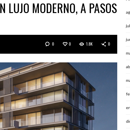
UN LUJO MODERNO, A PASOS
a
ju
ju
0
0
1.8K
0
m
ab
m
fe
e
di