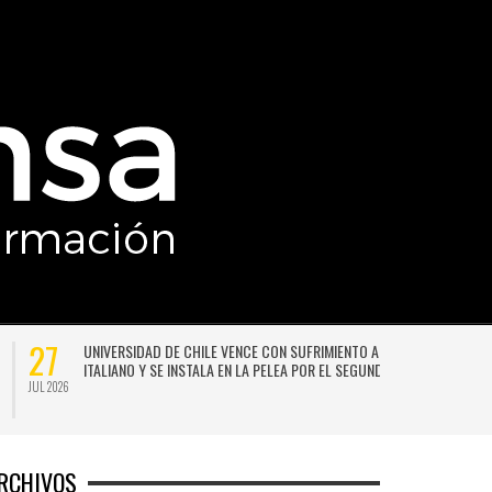
27
UNIVERSIDAD DE CHILE VENCE CON SUFRIMIENTO A AUDAX
ITALIANO Y SE INSTALA EN LA PELEA POR EL SEGUNDO LUGAR
JUL 2026
JU
RCHIVOS