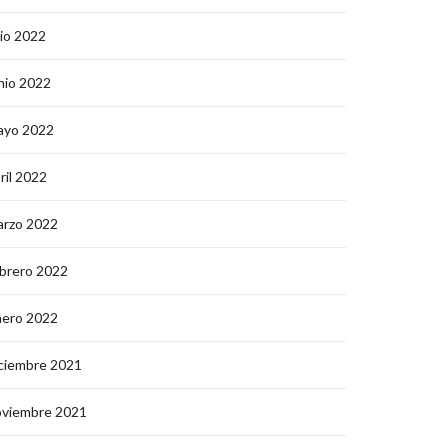
lio 2022
nio 2022
ayo 2022
ril 2022
arzo 2022
brero 2022
nero 2022
ciembre 2021
oviembre 2021