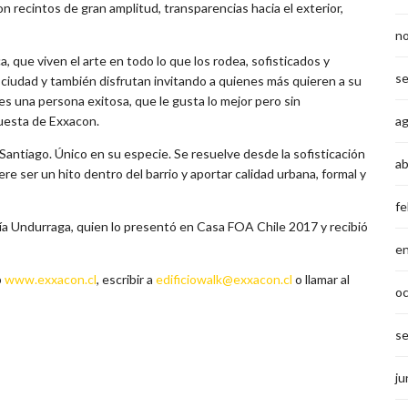
n recintos de gran amplitud, transparencias hacia el exterior,
n
, que viven el arte en todo lo que los rodea, sofisticados y
s
la ciudad y también disfrutan invitando a quienes más quieren a su
es una persona exitosa, que le gusta lo mejor pero sin
a
puesta de Exxacon.
 Santiago. Único en su especie. Se resuelve desde la sofisticación
ab
re ser un hito dentro del barrio y aportar calidad urbana, formal y
fe
ría Undurraga, quien lo presentó en Casa FOA Chile 2017 y recibió
e
b
www.exxacon.cl
, escribir a
edificiowalk@exxacon.cl
o llamar al
o
s
ju