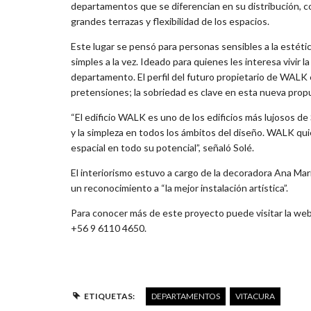
departamentos que se diferencian en su distribución, co
grandes terrazas y flexibilidad de los espacios.
Este lugar se pensó para personas sensibles a la estética
simples a la vez. Ideado para quienes les interesa vivir 
departamento. El perfil del futuro propietario de WALK 
pretensiones; la sobriedad es clave en esta nueva pro
“El edificio WALK es uno de los edificios más lujosos de
y la simpleza en todos los ámbitos del diseño. WALK quie
espacial en todo su potencial”, señaló Solé.
El interiorismo estuvo a cargo de la decoradora Ana Ma
un reconocimiento a “la mejor instalación artística”.
Para conocer más de este proyecto puede visitar la we
+56 9 6110 4650.
ETIQUETAS:
DEPARTAMENTOS
VITACURA