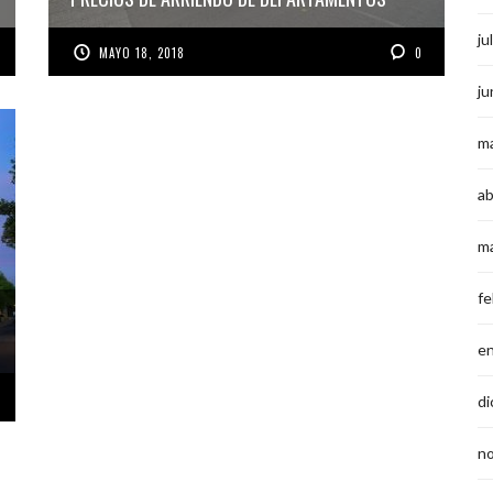
ju
MAYO 18, 2018
0
ju
m
ab
m
fe
e
di
n