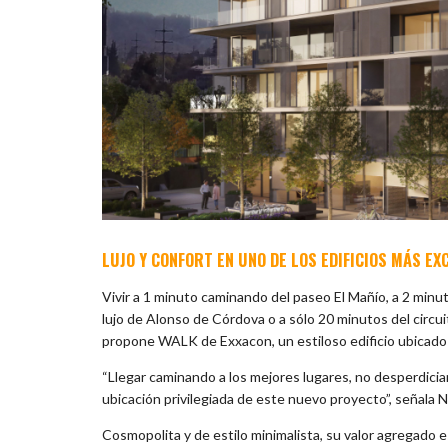
LUJO Y CONFORT EN UNO DE LOS EDIFICIOS MÁS EX
Vivir a 1 minuto caminando del paseo El Mañío, a 2 minut
lujo de Alonso de Córdova o a sólo 20 minutos del circui
propone WALK de Exxacon, un estiloso edificio ubicado 
“Llegar caminando a los mejores lugares, no desperdiciar
ubicación privilegiada de este nuevo proyecto”, señala N
Cosmopolita y de estilo minimalista, su valor agregado 