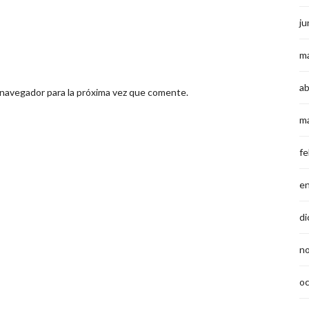
ju
m
ab
 navegador para la próxima vez que comente.
m
fe
e
di
n
o