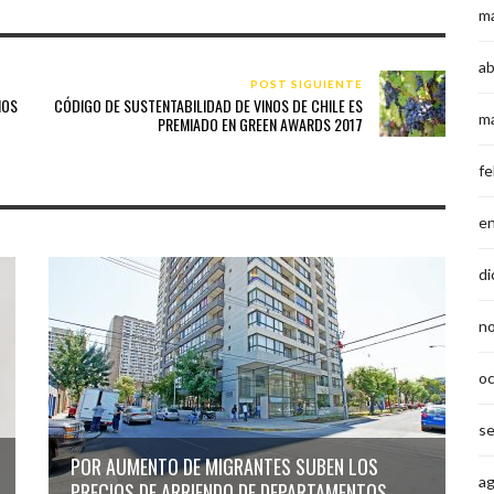
m
ab
POST SIGUIENTE
IOS
CÓDIGO DE SUSTENTABILIDAD DE VINOS DE CHILE ES
m
PREMIADO EN GREEN AWARDS 2017
fe
e
di
n
o
s
POR AUMENTO DE MIGRANTES SUBEN LOS
a
PRECIOS DE ARRIENDO DE DEPARTAMENTOS