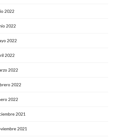
lio 2022
nio 2022
ayo 2022
ril 2022
arzo 2022
brero 2022
nero 2022
ciembre 2021
oviembre 2021