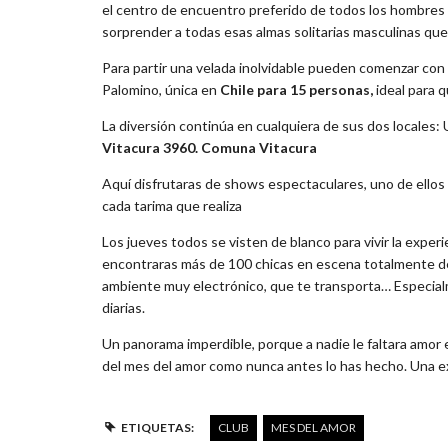
el centro de encuentro preferido de todos los hombres 
sorprender a todas esas almas solitarias masculinas qu
Para partir una velada inolvidable pueden comenzar con r
Palomino, única en
Chile para 15 personas,
ideal para 
La diversión continúa en cualquiera de sus dos locales
Vitacura 3960. Comuna Vitacura
Aquí disfrutaras de shows espectaculares, uno de ellos es
cada tarima que realiza
Los jueves todos se visten de blanco para vivir la experi
encontraras más de 100 chicas en escena totalmente de
ambiente muy electrónico, que te transporta… Especialm
diarias.
Un panorama imperdible, porque a nadie le faltara amor 
del mes del amor como nunca antes lo has hecho. Una exp
ETIQUETAS:
CLUB
MES DEL AMOR