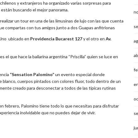
chilenos y extranjeros ha organizado varias sorpresas para
e están buscando el mejor panorama.
n
ealizar un tour en una de las limusinas de lujo con las que cuenta
s
que compartas con tus amigos junto a dos Guapas anfitrionas
: Uno ubicado en
Providencia
Bucarest 127
y el otro en
Av.
a
ab
 el que hace la bailarina argentina “Priscilla” quien se luce en
fe
encia
“Sensation Palomino”
un evento especial donde
 blanco, cuerpos pintados con colores fluor, todo dentro de un
e
ente creado para desconectar a todos de las típicas rutinas
o
en febrero, Palomino tiene todo lo que necesitas para disfrutar
eriencia inolvidable que no puedes dejar de vivir.
s
ju