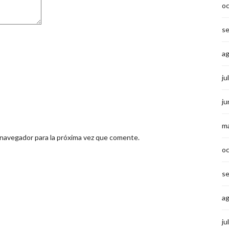
o
s
a
ju
ju
m
 navegador para la próxima vez que comente.
o
s
a
ju