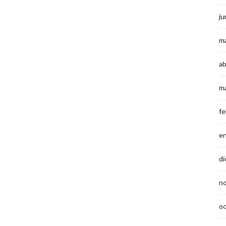
ju
m
ab
m
fe
e
di
n
o