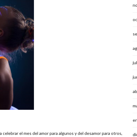
n
o
s
a
ju
ju
ab
m
e
 celebrar el mes del amor para algunos y del desamor para otros,
di