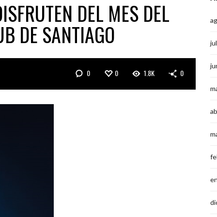
DISFRUTEN DEL MES DEL
a
UB DE SANTIAGO
ju
ju
0
0
1.8K
0
m
ab
m
fe
e
di