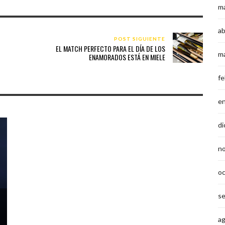
m
ab
POST SIGUIENTE
EL MATCH PERFECTO PARA EL DÍA DE LOS
m
ENAMORADOS ESTÁ EN MIELE
fe
e
di
n
o
s
a