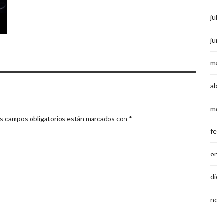
ju
ju
m
ab
m
s campos obligatorios están marcados con
*
fe
e
di
n