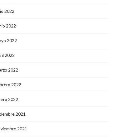
lio 2022
nio 2022
ayo 2022
ril 2022
arzo 2022
brero 2022
nero 2022
ciembre 2021
oviembre 2021