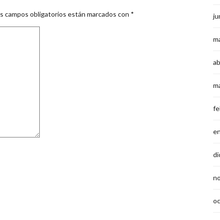
s campos obligatorios están marcados con
*
ju
m
ab
m
fe
e
di
n
o