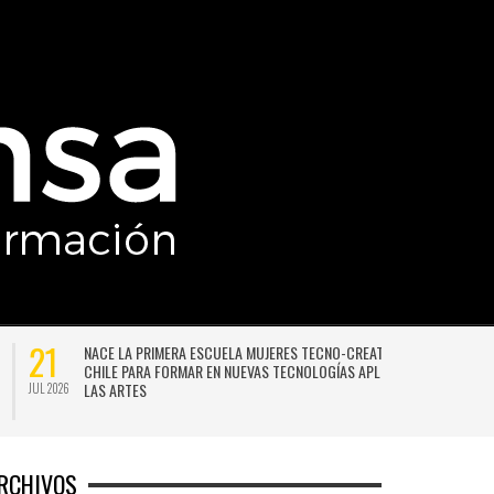
21
NACE LA PRIMERA ESCUELA MUJERES TECNO-CREATIVAS DE
CHILE PARA FORMAR EN NUEVAS TECNOLOGÍAS APLICADAS A
LAS ARTES
JUL 2026
JU
RCHIVOS