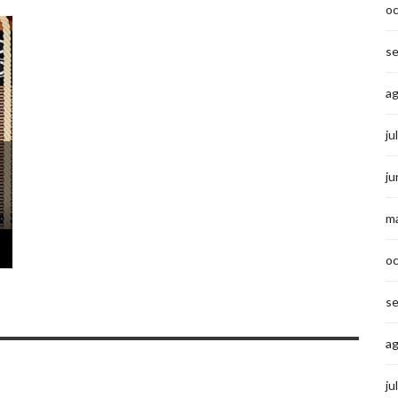
o
s
a
ju
ju
m
o
s
a
ju