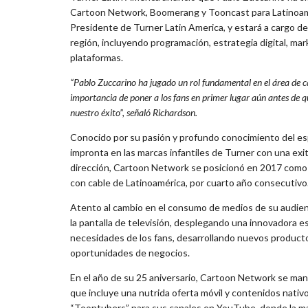
Cartoon Network, Boomerang y Tooncast para Latinoamér
Presidente de Turner Latin America, y estará a cargo de
región, incluyendo programación, estrategia digital, mar
plataformas.
“Pablo Zuccarino ha jugado un rol fundamental en el área de ca
importancia de poner a los fans en primer lugar aún antes de 
nuestro éxito”, señaló Richardson.
Conocido por su pasión y profundo conocimiento del esp
impronta en las marcas infantiles de Turner con una exi
dirección, Cartoon Network se posicionó en 2017 como la
con cable de Latinoamérica, por cuarto año consecutivo
Atento al cambio en el consumo de medios de su audien
la pantalla de televisión, desplegando una innovadora e
necesidades de los fans, desarrollando nuevos product
oportunidades de negocios.
En el año de su 25 aniversario, Cartoon Network se man
que incluye una nutrida oferta móvil y contenidos nati
“Toontubers” para sus canales en YouTube, donde la mar