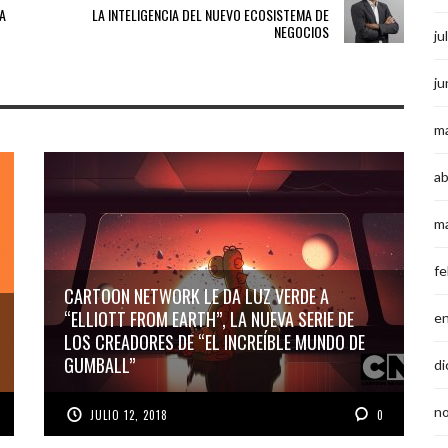
CA
LA INTELIGENCIA DEL NUEVO ECOSISTEMA DE
NEGOCIOS
ju
ju
m
ab
m
fe
CARTOON NETWORK LE DA LUZ VERDE A
“ELLIOTT FROM EARTH”, LA NUEVA SERIE DE
e
LOS CREADORES DE “EL INCREÍBLE MUNDO DE
GUMBALL”
di
n
JULIO 12, 2018
0