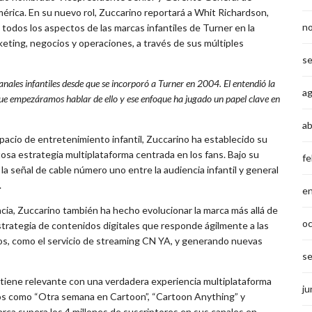
ica. En su nuevo rol, Zuccarino reportará a Whit Richardson,
n
 todos los aspectos de las marcas infantiles de Turner en la
keting, negocios y operaciones, a través de sus múltiples
s
nales infantiles desde que se incorporó a Turner en 2004. El entendió la
a
que empezáramos hablar de ello y ese enfoque ha jugado un papel clave en
ab
acio de entretenimiento infantil, Zuccarino ha establecido su
tosa estrategia multiplataforma centrada en los fans. Bajo su
fe
 señal de cable número uno entre la audiencia infantil y general
.
e
cia, Zuccarino también ha hecho evolucionar l
a marca más allá de
o
strategia de contenidos digitales que
responde ágilmente a las
os, como el servicio de streaming CN YA, y generando nuevas
s
tiene relevante con una verdadera experiencia multiplataforma
ju
vos como “Otra semana en Cartoon”, “Cartoon Anything” y
ca supera los 4 millones de suscriptores en sus canales en