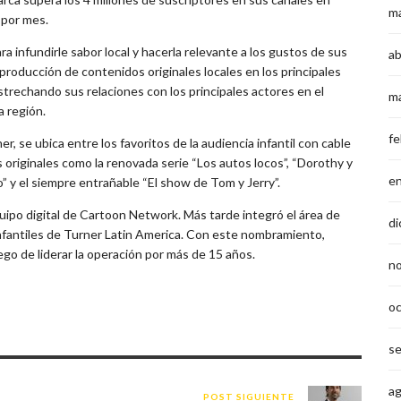
m
 por mes.
infundirle sabor local y hacerla relevante a los gustos de sus
ab
producción de contenidos originales locales en los principales
strechando sus relaciones con los principales actores en el
m
a región.
fe
, se ubica entre los favoritos de la audiencia infantil con cable
 originales como la renovada serie “Los autos locos”, “Dorothy y
e
 y el siempre entrañable “El show de Tom y Jerry”.
ipo digital de Cartoon Network. Más tarde integró el área de
di
nfantiles de Turner Latin America.
Con este nombramiento,
go de liderar la operación por más de 15 años.
n
o
s
a
POST SIGUIENTE