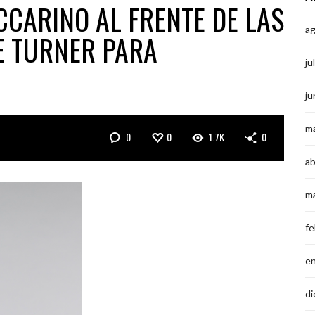
CARINO AL FRENTE DE LAS
a
E TURNER PARA
ju
ju
m
0
0
1.7K
0
ab
m
fe
e
di