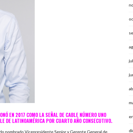
n
o
s
a
ju
ju
ab
m
IONÓ EN 2017 COMO LA SEÑAL DE CABLE NÚMERO UNO
e
ABLE DE LATINOAMÉRICA POR CUARTO AÑO CONSECUTIVO.
di
sido nombrado Vicepresidente Senior y Gerente General de