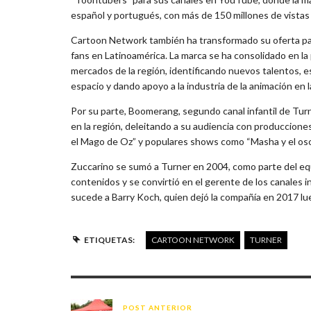
español y portugués, con más de 150 millones de vistas
Cartoon Network también ha transformado su oferta para 
fans en Latinoamérica. La marca se ha consolidado en la 
mercados de la región, identificando nuevos talentos, e
espacio y dando apoyo a la industria de la animación en l
Por su parte, Boomerang, segundo canal infantil de Turner
en la región, deleitando a su audiencia con producciones
el Mago de Oz” y populares shows como “Masha y el oso”
Zuccarino se sumó a Turner en 2004, como parte del equ
contenidos y se convirtió en el gerente de los canales i
sucede a Barry Koch, quien dejó la compañía en 2017 lue
ETIQUETAS:
CARTOON NETWORK
TURNER
POST ANTERIOR