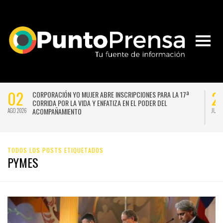
2
29
CORPORACIÓN YO MUJER ABRE INSCRIPCIONES PARA LA 17ª
“
CORRIDA POR LA VIDA Y ENFATIZA EN EL PODER DEL
R
ACOMPAÑAMIENTO
B
2026
JUL 2026
TODOS LOS POSTS ETIQUETADOS
PYMES