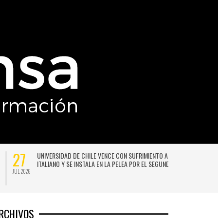
27
UNIVERSIDAD DE CHILE VENCE CON SUFRIMIENTO A AUDAX
ITALIANO Y SE INSTALA EN LA PELEA POR EL SEGUNDO LUGAR
JUL 2026
JU
RCHIVOS