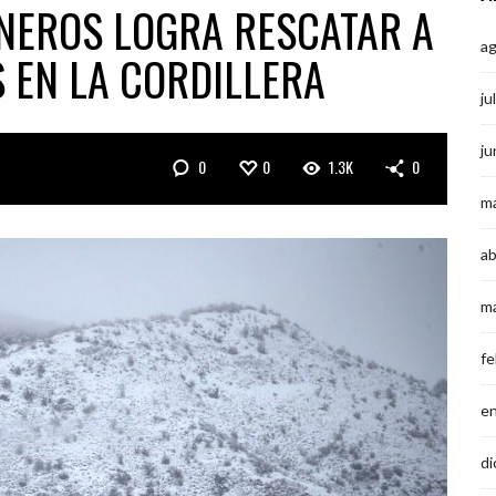
NEROS LOGRA RESCATAR A
a
 EN LA CORDILLERA
ju
ju
0
0
1.3K
0
m
ab
m
fe
e
di