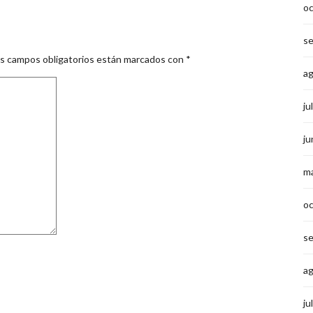
o
s
s campos obligatorios están marcados con
*
a
ju
ju
m
o
s
a
ju