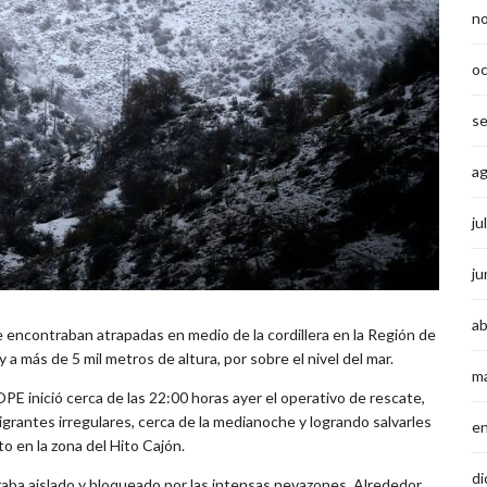
n
o
s
a
ju
ju
ab
 encontraban atrapadas en medio de la cordillera en la Región de
a más de 5 mil metros de altura, por sobre el nivel del mar.
m
PE inició cerca de las 22:00 horas ayer el operativo de rescate,
igrantes irregulares, cerca de la medianoche y logrando salvarles
e
to en la zona del Hito Cajón.
di
traba aislado y bloqueado por las intensas nevazones. Alrededor