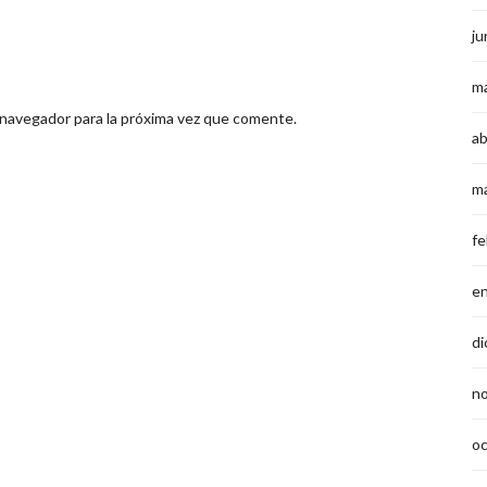
ju
m
 navegador para la próxima vez que comente.
ab
m
fe
e
di
n
o