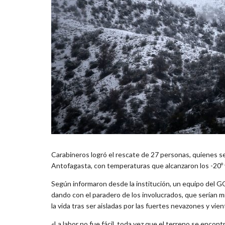
Carabineros logró el rescate de 27 personas, quienes se
Antofagasta, con temperaturas que alcanzaron los -20º y 
Según informaron desde la institución, un equipo del GO
dando con el paradero de los involucrados, que serían m
la vida tras ser aisladas por las fuertes nevazones y vien
«La labor no fue fácil, toda vez que el terreno se encon