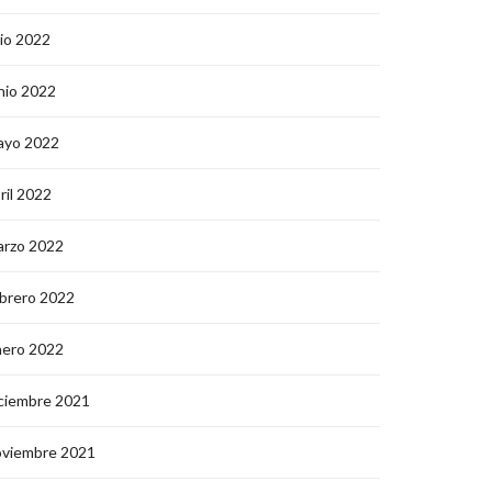
lio 2022
nio 2022
ayo 2022
ril 2022
arzo 2022
brero 2022
nero 2022
ciembre 2021
oviembre 2021