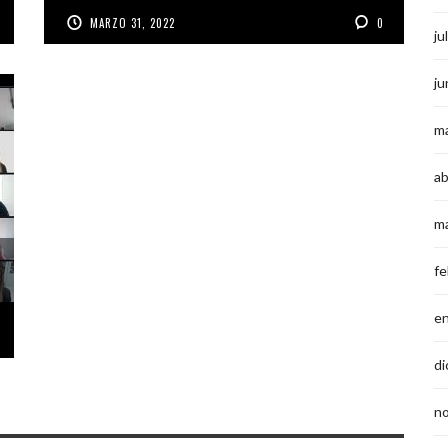
MARZO 31, 2022
0
ju
ju
m
ab
m
fe
e
di
n