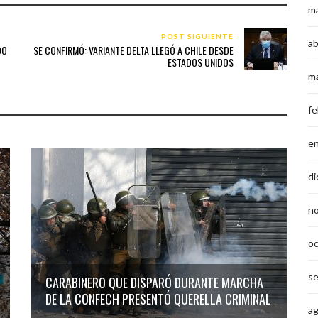
m
POST SIGUIENTE
ab
DO
SE CONFIRMÓ: VARIANTE DELTA LLEGÓ A CHILE DESDE
ESTADOS UNIDOS
m
fe
e
di
n
o
s
CARABINERO QUE DISPARÓ DURANTE MARCHA
DE LA CONFECH PRESENTÓ QUERELLA CRIMINAL
a