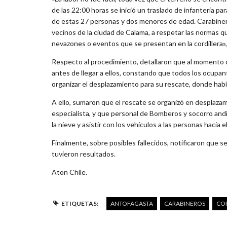
de las 22:00 horas se inició un traslado de infantería pa
de estas 27 personas y dos menores de edad. Carabinero
vecinos de la ciudad de Calama, a respetar las normas q
nevazones o eventos que se presentan en la cordillera», 
Respecto al procedimiento, detallaron que al momento d
antes de llegar a ellos, constando que todos los ocupa
organizar el desplazamiento para su rescate, donde habí
A ello, sumaron que el rescate se organizó en desplaza
especialista, y que personal de Bomberos y socorro andi
la nieve y asistir con los vehículos a las personas hacia el
Finalmente, sobre posibles fallecidos, notificaron que s
tuvieron resultados.
Aton Chile.
ETIQUETAS:
ANTOFAGASTA
CARABINEROS
COR