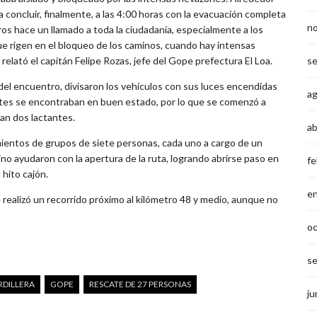
ra concluir, finalmente, a las 4:00 horas con la evacuación completa
n
s hace un llamado a toda la ciudadanía, especialmente a los
ue rigen en el bloqueo de los caminos, cuando hay intensas
relató el capitán Felipe Rozas, jefe del Gope prefectura El Loa.
s
el encuentro, divisaron los vehículos con sus luces encendidas
a
ntes se encontraban en buen estado, por lo que se comenzó a
an dos lactantes.
ab
mientos de grupos de siete personas, cada uno a cargo de un
no ayudaron con la apertura de la ruta, logrando abrirse paso en
fe
 hito cajón.
e
e realizó un recorrido próximo al kilómetro 48 y medio, aunque no
o
s
DILLERA
GOPE
RESCATE DE 27 PERSONAS
ju