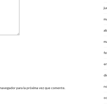
ju
m
ab
m
fe
e
di
n
 navegador para la próxima vez que comente.
o