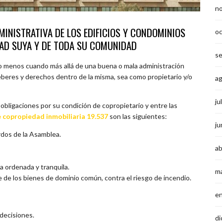
n
INISTRATIVA DE LOS EDIFICIOS Y CONDOMINIOS
o
DAD SUYA Y DE TODA SU COMUNIDAD
s
ho menos cuando más allá de una buena o mala administración
eres y derechos dentro de la misma, sea como propietario y/o
a
ju
bligaciones por su condición de copropietario y entre las
e copropiedad inmobiliaria 19.537
son las siguientes:
ju
rdos de la Asamblea.
ab
a ordenada y tranquila.
m
 de los bienes de dominio común, contra el riesgo de incendio.
e
 decisiones.
di