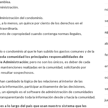
samblea.
ministración.
n
dministración del condominio.
s
, a lo menos, un quince por ciento de los derechos en el
traordinaria.
a
lamento de copropiedad cuando contenga normas ilegales,
ab
io o condominio al que le han subido los gastos comunes y de la
fe
oda comunidad los principales responsabilidades de
 de Administración
; pero no son los únicos, es deber de cada
e
 mantenciones realizadas en la comunidad, solicitando por
 resultar sospechosos.
o
n cambiado la lógica de las relaciones al interior de las
 la información, participar activamente de las decisiones,
s
s, un ejemplo es el software de administración de comunidades
transparentando toda la información desde y hacia la comunidad.
ju
 a lo largo del país que usan nuestro sistema que les