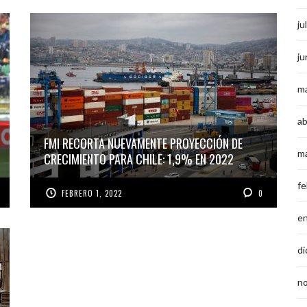
ju
ju
m
ab
FMI RECORTA NUEVAMENTE PROYECCIÓN DE
m
CRECIMIENTO PARA CHILE: 1,9% EN 2022
fe
FEBRERO 1, 2022
0
e
di
n