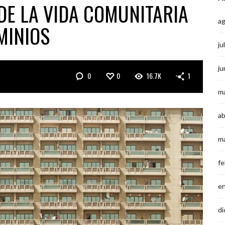
DE LA VIDA COMUNITARIA
a
MINIOS
ju
ju
0
0
16.7K
1
m
ab
m
fe
e
di