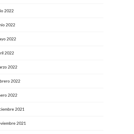
lio 2022
nio 2022
ayo 2022
ril 2022
arzo 2022
brero 2022
nero 2022
ciembre 2021
oviembre 2021