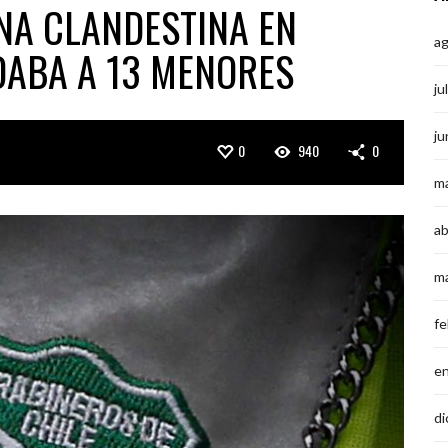
NA CLANDESTINA EN
a
DABA A 13 MENORES
ju
ju
0
940
0
m
ab
m
fe
e
di