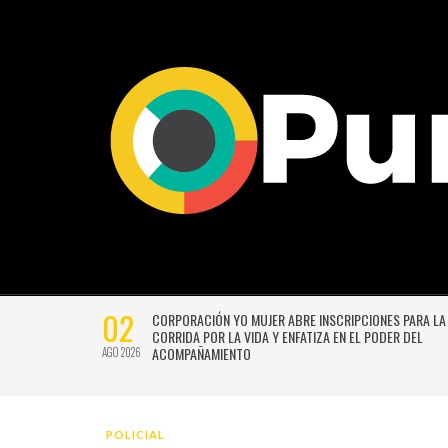
29
ES PARA LA 17ª
“LA PÉRGOLA DE LAS FLORES” VUELVE CON UNA VE
DER DEL
RENOVADA Y CHISPEANTE BAJO LA DIRECCIÓN DE 
BECERRA Y GERMÁN SILVA
JUL 2026
POLICIAL