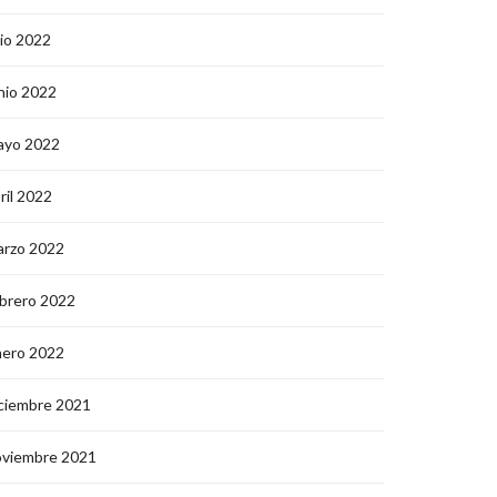
lio 2022
nio 2022
ayo 2022
ril 2022
arzo 2022
brero 2022
nero 2022
ciembre 2021
oviembre 2021