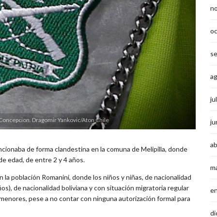
n
o
s
a
ju
 Concepcion. Dragomir Yankovic/Aton Chile
ju
ab
uncionaba de forma clandestina en la comuna de Melipilla, donde
e edad, de entre 2 y 4 años.
m
n la población Romanini, donde los niños y niñas, de nacionalidad
ños), de nacionalidad boliviana y con situación migratoria regular
e
s menores, pese a no contar con ninguna autorización formal para
di