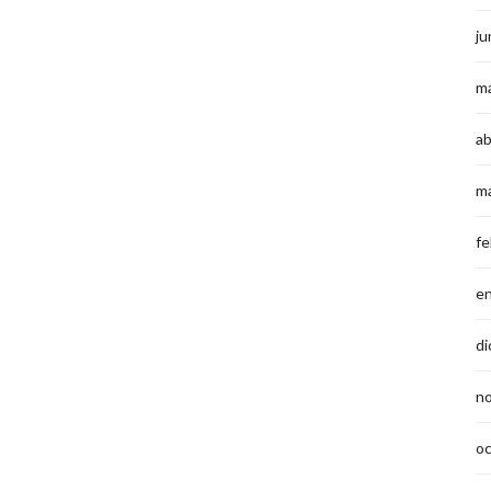
ju
m
ab
m
fe
e
di
n
o