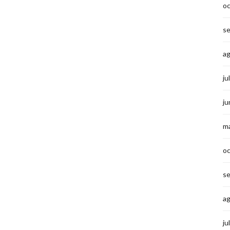
o
s
a
ju
ju
m
o
s
a
ju