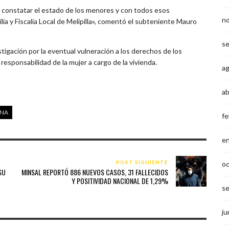
n constatar el estado de los menores y con todos esos
n
ia y Fiscalía Local de Melipilla», comentó el subteniente Mauro
s
stigación por la eventual vulneración a los derechos de los
esponsabilidad de la mujer a cargo de la vivienda.
a
ab
UNA
fe
e
POST SIGUIENTE
o
SU
MINSAL REPORTÓ 886 NUEVOS CASOS, 31 FALLECIDOS
Y POSITIVIDAD NACIONAL DE 1,29%
s
ju