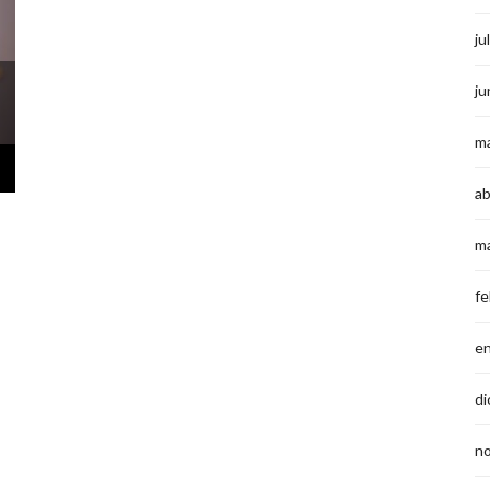
ju
ju
m
ab
m
fe
e
di
n