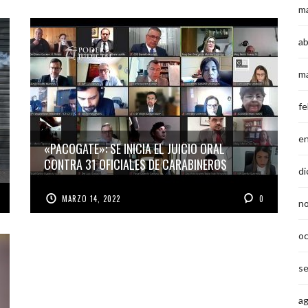
m
ab
m
fe
e
«PACOGATE»: SE INICIA EL JUICIO ORAL
CONTRA 31 OFICIALES DE CARABINEROS
di
MARZO 14, 2022
0
n
o
s
a