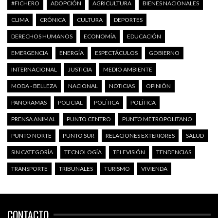
#FICHERO
ADOPCIÓN
AGRICULTURA
BIENES NACIONALES
CLIMA
CRÓNICA
CULTURA
DEPORTES
DERECHOS HUMANOS
ECONOMÍA
EDUCACIÓN
EMERGENCIA
ENERGÍA
ESPECTÁCULOS
GOBIERNO
INTERNACIONAL
JUSTICIA
MEDIO AMBIENTE
MODA - BELLEZA
NACIONAL
NOTICIAS
OPINIÓN
PANORAMAS
POLICIAL
POLÍTICA
POLÍTICA
PRENSA ANIMAL
PUNTO CENTRO
PUNTO METROPOLITANO
PUNTO NORTE
PUNTO SUR
RELACIONES EXTERIORES
SALUD
SIN CATEGORÍA
TECNOLOGÍA
TELEVISIÓN
TENDENCIAS
TRANSPORTE
TRIBUNALES
TURISMO
VIVIENDA
CONTACTO