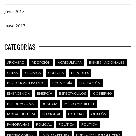
junio 2017
mayo 2017
CATEGORÍAS
#FICHERO
ADOPCIÓN
AGRICULTURA
BIENES NACIONALES
CLIMA
CRÓNICA
CULTURA
DEPORTES
DERECHOS HUMANOS
ECONOMÍA
EDUCACIÓN
EMERGENCIA
ENERGÍA
ESPECTÁCULOS
GOBIERNO
INTERNACIONAL
JUSTICIA
MEDIO AMBIENTE
MODA - BELLEZA
NACIONAL
NOTICIAS
OPINIÓN
PANORAMAS
POLICIAL
POLÍTICA
POLÍTICA
PRENSA ANIMAL
PUNTO CENTRO
PUNTO METROPOLITANO