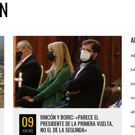
N
A
a
ju
ju
m
ab
09
RINCÓN Y BORIC: «PARECE EL
PRESIDENTE DE LA PRIMERA VUELTA,
m
NO EL DE LA SEGUNDA»
JUN
2022