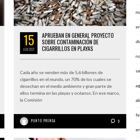
m
e
15
APRUEBAN EN GENERAL PROYECTO
SOBRE CONTAMINACIÓN DE
di
CIGARRILLOS EN PLAYAS
JUN
2021
n
s
Cada año se venden más de 5,6 billones de
cigarrillos en el mundo, un 70% de los cuales se
a
desechan en el medio ambiente y gran parte de
ellos termina en las playas y océanos. En ese marco,
la Comisión
ab
fe
PUNTO PRENSA
0
e