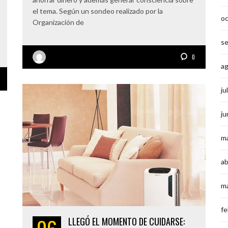
el tema. Según un sondeo realizado por la
o
Organización de
s
0
a
ju
ju
m
ab
m
fe
LLEGÓ EL MOMENTO DE CUIDARSE: