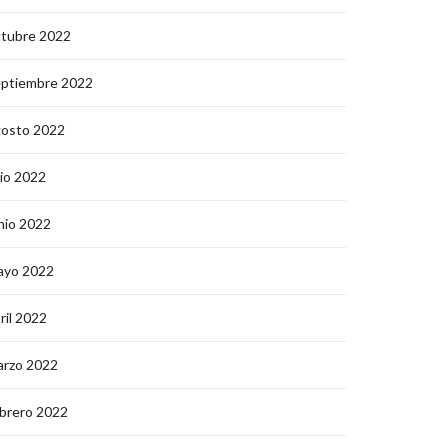
ctubre 2022
eptiembre 2022
gosto 2022
lio 2022
nio 2022
ayo 2022
ril 2022
arzo 2022
brero 2022