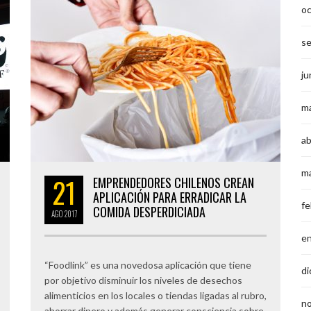
o
s
ju
m
ab
m
21
EMPRENDEDORES CHILENOS CREAN
APLICACIÓN PARA ERRADICAR LA
fe
COMIDA DESPERDICIADA
AGO
2017
e
“Foodlink” es una novedosa aplicación que tiene
di
por objetivo disminuir los niveles de desechos
alimenticios en los locales o tiendas ligadas al rubro,
n
ahorrar dinero y además generar consciencia sobre