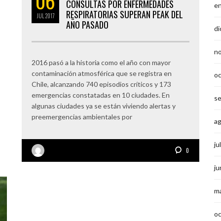
06
CONSULTAS POR ENFERMEDADES
e
RESPIRATORIAS SUPERAN PEAK DEL
JUL
2017
AÑO PASADO
di
n
2016 pasó a la historia como el año con mayor
contaminación atmosférica que se registra en
o
Chile, alcanzando 740 episodios críticos y 173
emergencias constatadas en 10 ciudades. En
s
algunas ciudades ya se están viviendo alertas y
preemergencias ambientales por
a
ju
0
ju
m
o