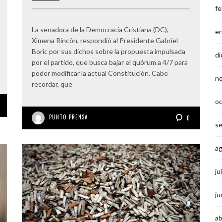
fe
La senadora de la Democracia Cristiana (DC),
e
Ximena Rincón, respondió al Presidente Gabriel
Boric por sus dichos sobre la propuesta impulsada
di
por el partido, que busca bajar el quórum a 4/7 para
poder modificar la actual Constitución. Cabe
n
recordar, que
o
PUNTO PRENSA
0
s
a
ju
ju
ab