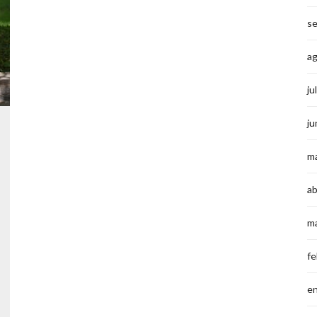
s
a
ju
ju
m
ab
m
fe
e