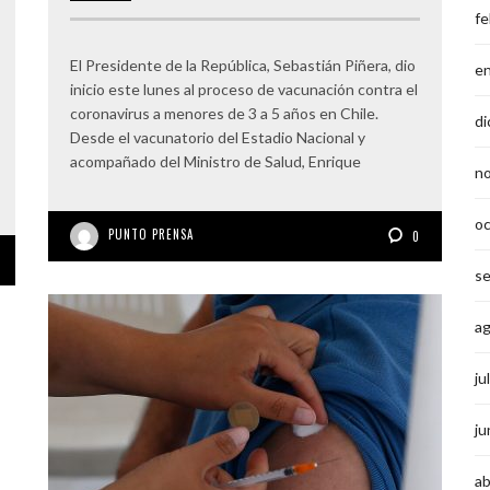
fe
El Presidente de la República, Sebastián Piñera, dio
e
inicio este lunes al proceso de vacunación contra el
coronavirus a menores de 3 a 5 años en Chile.
di
Desde el vacunatorio del Estadio Nacional y
acompañado del Ministro de Salud, Enrique
n
o
PUNTO PRENSA
0
s
a
ju
ju
ab