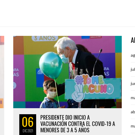
A
a
ju
ju
m
ab
06
PRESIDENTE DIO INICIO A
VACUNACIÓN CONTRA EL COVID-19 A
m
MENORES DE 3 A 5 AÑOS
DIC
2021