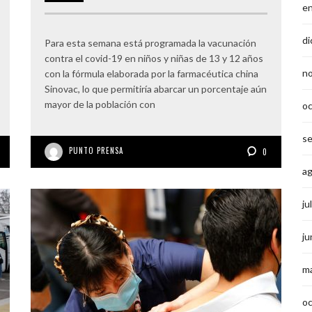
e
di
Para esta semana está programada la vacunación
contra el covid-19 en niños y niñas de 13 y 12 años
n
con la fórmula elaborada por la farmacéutica china
Sinovac, lo que permitiría abarcar un porcentaje aún
mayor de la población con
o
s
PUNTO PRENSA
0
a
ju
ju
m
o