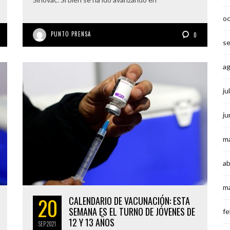
o
PUNTO PRENSA
0
s
a
ju
ju
m
ab
m
20
CALENDARIO DE VACUNACIÓN: ESTA
SEMANA ES EL TURNO DE JÓVENES DE
fe
12 Y 13 AÑOS
SEP
2021