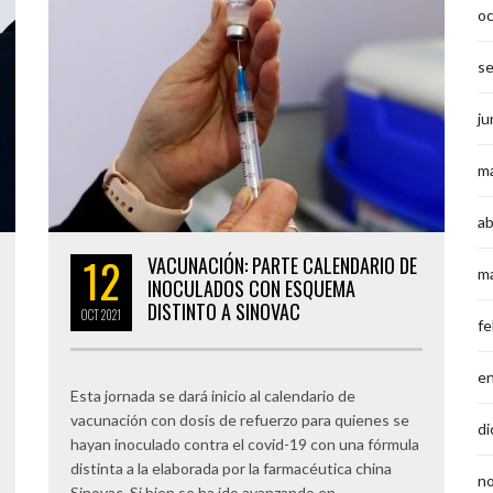
o
s
ju
m
ab
12
VACUNACIÓN: PARTE CALENDARIO DE
m
INOCULADOS CON ESQUEMA
DISTINTO A SINOVAC
OCT
2021
fe
e
Esta jornada se dará inicio al calendario de
vacunación con dosis de refuerzo para quienes se
di
hayan inoculado contra el covid-19 con una fórmula
distinta a la elaborada por la farmacéutica china
n
Sinovac. Si bien se ha ido avanzando en