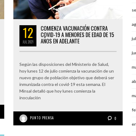
s
a
12
COMIENZA VACUNACIÓN CONTRA
COVID-19 A MENORES DE EDAD DE 15
ju
AÑOS EN ADELANTE
JUL
2021
ju
Según las disposiciones del Ministerio de Salud,
m
hoy lunes 12 de julio comienza la vacunación de un
nuevo grupo de población objetivo que deberá ser
ab
inmunizada contra el covid-19 esta semana. El
Minsal detalló que hoy lunes comienza la
m
inoculación
fe
PUNTO PRENSA
0
e