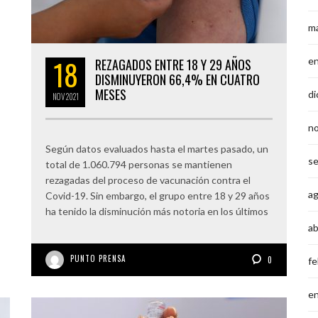
m
18
e
REZAGADOS ENTRE 18 Y 29 AÑOS
DISMINUYERON 66,4% EN CUATRO
MESES
di
NOV
2021
n
Según datos evaluados hasta el martes pasado, un
s
total de 1.060.794 personas se mantienen
rezagadas del proceso de vacunación contra el
a
Covid-19. Sin embargo, el grupo entre 18 y 29 años
ha tenido la disminución más notoria en los últimos
ab
PUNTO PRENSA
0
fe
e