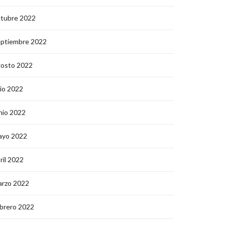
ctubre 2022
eptiembre 2022
gosto 2022
lio 2022
nio 2022
ayo 2022
ril 2022
arzo 2022
brero 2022